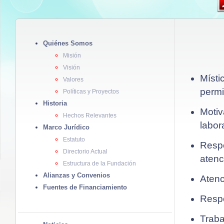
Quiénes Somos
Misión
Visión
Místi
Valores
permi
Políticas y Proyectos
Historia
Moti
Hechos Relevantes
labor
Marco Jurídico
Estatuto
Resp
Directorio Actual
atenc
Estructura de la Fundación
Alianzas y Convenios
Atenc
Fuentes de Financiamiento
Respo
Traba